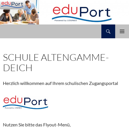
Zum
Inhalt
springen
Suchen
Schule Altengamme-Deich
PRIMÄR
MENÜ
SCHULE ALTENGAMME-
DEICH
Herzlich willkommen auf Ihrem schulischen Zugangsportal
Nutzen Sie bitte das Flyout-Menü,